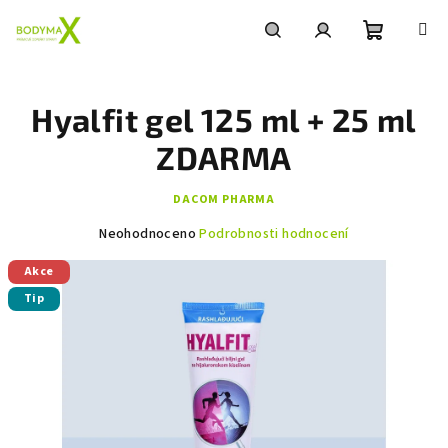
Přejít
na
obsah
Nákupní
Hledat
Přihlášení
Hyalfit gel 125 ml + 25 ml
košík
ZDARMA
DACOM PHARMA
Průměrné
Neohodnoceno
Podrobnosti hodnocení
hodnocení
Akce
produktu
je
Tip
0,0
z
5
hvězdiček.