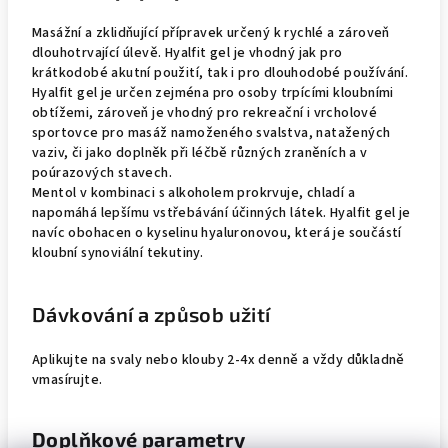
Masážní a zklidňující přípravek určený k rychlé a zároveň
dlouhotrvající úlevě. Hyalfit gel je vhodný jak pro
krátkodobé akutní použití, tak i pro dlouhodobé používání.
Hyalfit gel je určen zejména pro osoby trpícími kloubními
obtížemi, zároveň je vhodný pro rekreační i vrcholové
sportovce pro masáž namoženého svalstva, natažených
vaziv, či jako doplněk při léčbě různých zraněních a v
poúrazových stavech.
Mentol v kombinaci s alkoholem prokrvuje, chladí a
napomáhá lepšímu vstřebávání účinných látek. Hyalfit gel je
navíc obohacen o kyselinu hyaluronovou, která je součástí
kloubní synoviální tekutiny.
Dávkování a způsob užití
Aplikujte na svaly nebo klouby 2-4x denně a vždy důkladně
vmasírujte.
Doplňkové parametry