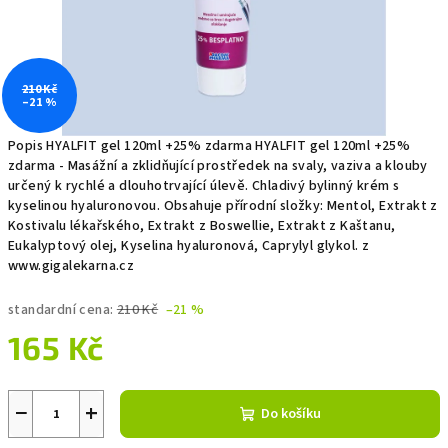
210 Kč
–21 %
Popis HYALFIT gel 120ml +25% zdarma HYALFIT gel 120ml +25%
zdarma - Masážní a zklidňující prostředek na svaly, vaziva a klouby
určený k rychlé a dlouhotrvající úlevě. Chladivý bylinný krém s
kyselinou hyaluronovou. Obsahuje přírodní složky: Mentol, Extrakt z
Kostivalu lékařského, Extrakt z Boswellie, Extrakt z Kaštanu,
Eukalyptový olej, Kyselina hyaluronová, Caprylyl glykol. z
www.gigalekarna.cz
standardní cena:
210 Kč
–21 %
165 Kč
Měrná
cena:
−
+
Do košíku