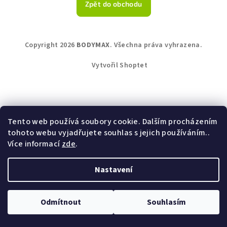
Zpět do obchodu
Z
Copyright 2026
BODYMAX
. Všechna práva vyhrazena.
á
p
Vytvořil Shoptet
a
t
í
Tento web používá soubory cookie. Dalším procházením
tohoto webu vyjadřujete souhlas s jejich používáním..
Více informací
zde
.
Nastavení
Odmítnout
Souhlasím