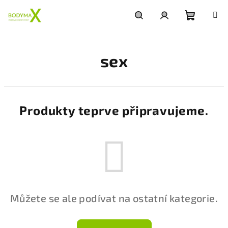
Přejít
na
obsah
Nákupní
Hledat
Přihlášení
sex
košík
Produkty teprve připravujeme.
Můžete se ale podívat na ostatní kategorie.